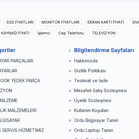
SSD FİYATLARI
MONİTÖR FİYATLARI
EKRAN KARTI FİYATI
SIV
 KAYNAĞI FİYATI
İşlemci
Cep Telefonu
TELEVİZYON
oriler
Bilgilendirme Sayfaları
AYAR PARÇALARI
Hakkımızda
SAYARLAR
Gizlilik Politikası
OOK YEDEK PARÇA
Teslimat ve İade
İZYON
Mesafeli Satış Sözleşmesi
MALZEME
Üyelik Sözleşmesi
LİK MALZEMELERİ
Kullanım Koşulları
BİLGİSAYAR
Ordu Bilgisayar Tamiri
S SERVİS HİZMETİMİZ
Ordu Laptop Tamiri