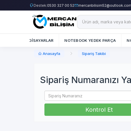
Destek:
0530 327 00 52
mercanbilisim52@outlook.co
ÇALARI
BİLGİSAYARLAR
NOTEBOOK YEDEK PARÇA
N
Anasayfa
Sipariş Takibi
Sipariş Numaranızı Ya
Kontrol Et