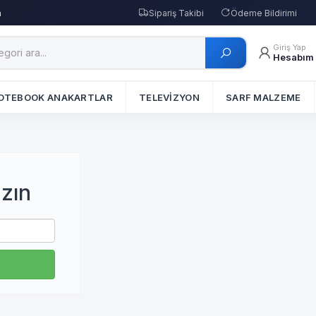
m
Sipariş Takibi
Ödeme Bildirimi
Giriş Yap
Hesabım
OTEBOOK ANAKARTLAR
TELEVİZYON
SARF MALZEME
zın