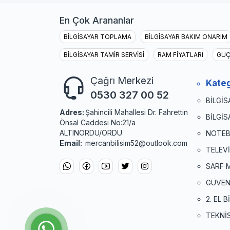
En Çok Arananlar
BİLGİSAYAR TOPLAMA
BİLGİSAYAR BAKIM ONARIM
BİLGİSAYAR TAMİR SERVİSİ
RAM FİYATLARI
GÜÇ
Çağrı Merkezi
Kateg
0530 327 00 52
BİLGİS
Adres:
Şahincili Mahallesi Dr. Fahrettin
BİLGİ
Önsal Caddesi No:21/a
ALTINORDU/ORDU
NOTEB
Email:
mercanbilisim52@outlook.com
TELEV
SARF 
GÜVEN
2. EL 
TEKNİ