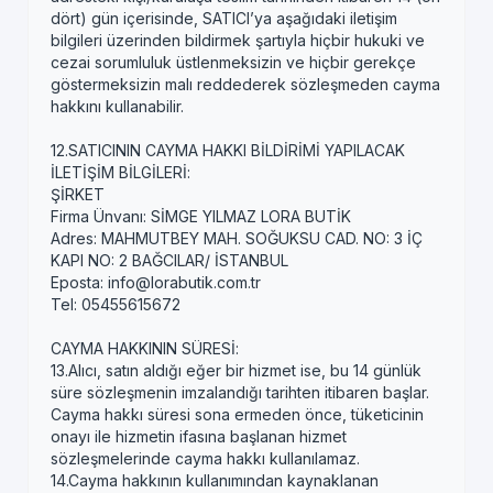
dört) gün içerisinde, SATICI’ya aşağıdaki iletişim
bilgileri üzerinden bildirmek şartıyla hiçbir hukuki ve
cezai sorumluluk üstlenmeksizin ve hiçbir gerekçe
göstermeksizin malı reddederek sözleşmeden cayma
hakkını kullanabilir.
12.SATICININ CAYMA HAKKI BİLDİRİMİ YAPILACAK
İLETİŞİM BİLGİLERİ:
ŞİRKET
Firma Ünvanı: SİMGE YILMAZ LORA BUTİK
Adres: MAHMUTBEY MAH. SOĞUKSU CAD. NO: 3 İÇ
KAPI NO: 2 BAĞCILAR/ İSTANBUL
Eposta: info@lorabutik.com.tr
Tel: 05455615672
CAYMA HAKKININ SÜRESİ:
13.Alıcı, satın aldığı eğer bir hizmet ise, bu 14 günlük
süre sözleşmenin imzalandığı tarihten itibaren başlar.
Cayma hakkı süresi sona ermeden önce, tüketicinin
onayı ile hizmetin ifasına başlanan hizmet
sözleşmelerinde cayma hakkı kullanılamaz.
14.Cayma hakkının kullanımından kaynaklanan