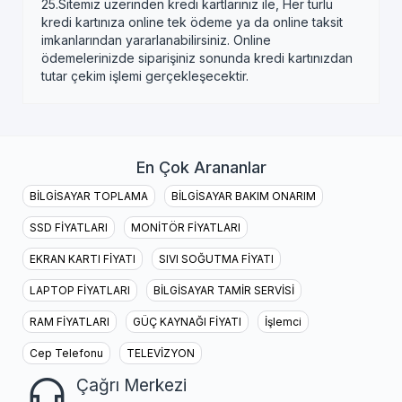
25.Sitemiz üzerinden kredi kartlarınız ile, Her türlü
kredi kartınıza online tek ödeme ya da online taksit
imkanlarından yararlanabilirsiniz. Online
ödemelerinizde siparişiniz sonunda kredi kartınızdan
tutar çekim işlemi gerçekleşecektir.
En Çok Arananlar
BİLGİSAYAR TOPLAMA
BİLGİSAYAR BAKIM ONARIM
SSD FİYATLARI
MONİTÖR FİYATLARI
EKRAN KARTI FİYATI
SIVI SOĞUTMA FİYATI
LAPTOP FİYATLARI
BİLGİSAYAR TAMİR SERVİSİ
RAM FİYATLARI
GÜÇ KAYNAĞI FİYATI
İşlemci
Cep Telefonu
TELEVİZYON
Çağrı Merkezi