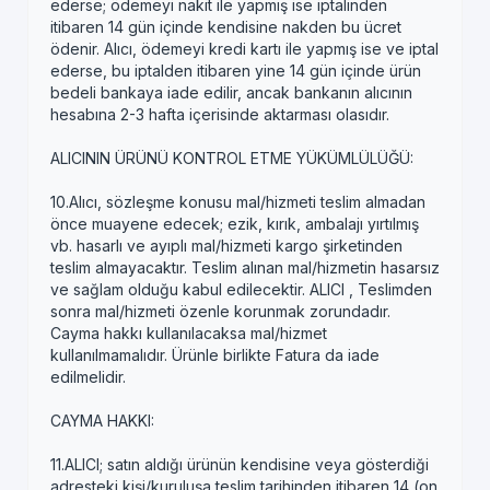
ederse; ödemeyi nakit ile yapmış ise iptalinden
itibaren 14 gün içinde kendisine nakden bu ücret
ödenir. Alıcı, ödemeyi kredi kartı ile yapmış ise ve iptal
ederse, bu iptalden itibaren yine 14 gün içinde ürün
bedeli bankaya iade edilir, ancak bankanın alıcının
hesabına 2-3 hafta içerisinde aktarması olasıdır.
ALICININ ÜRÜNÜ KONTROL ETME YÜKÜMLÜLÜĞÜ:
10.Alıcı, sözleşme konusu mal/hizmeti teslim almadan
önce muayene edecek; ezik, kırık, ambalajı yırtılmış
vb. hasarlı ve ayıplı mal/hizmeti kargo şirketinden
teslim almayacaktır. Teslim alınan mal/hizmetin hasarsız
ve sağlam olduğu kabul edilecektir. ALICI , Teslimden
sonra mal/hizmeti özenle korunmak zorundadır.
Cayma hakkı kullanılacaksa mal/hizmet
kullanılmamalıdır. Ürünle birlikte Fatura da iade
edilmelidir.
CAYMA HAKKI:
11.ALICI; satın aldığı ürünün kendisine veya gösterdiği
adresteki kişi/kuruluşa teslim tarihinden itibaren 14 (on