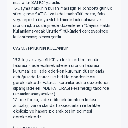
masraflar SATICI’ ya aittir.
15.Cayma hakkının kullanılması için 14 (ondört) günlük
süre içinde SATICI’ ya iadeli taahhütlü posta, faks
veya eposta ile yazılı bildirimde bulunulması ve
ürünün işbu sözleşmede düzenlenen “Cayma Hakkı
Kullanılamayacak Ürünler” hükümleri çerçevesinde
kullanılmamış olması şarttır.
CAYMA HAKKININ KULLANIMI:
16.3. kişiye veya ALICI’ ya teslim edilen ürünün
faturası, (İade edilmek istenen ürünün faturası
kurumsal ise, iade ederken kurumun düzenlemiş
olduğu iade faturası ile birlikte gönderilmesi
gerekmektedir. Faturası kurumlar adına düzenlenen
sipariş iadeleri İADE FATURASI kesilmediği takdirde
tamamlanamayacaktır.)
17.İade formu, İade edilecek ürünlerin kutusu,
ambalajı, varsa standart aksesuarları ile birlikte
eksiksiz ve hasarsız olarak teslim edilmesi
gerekmektedir.