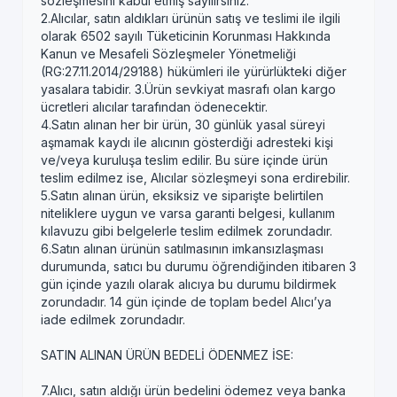
sözleşmesini kabul etmiş sayılırsınız.
2.Alıcılar, satın aldıkları ürünün satış ve teslimi ile ilgili
olarak 6502 sayılı Tüketicinin Korunması Hakkında
Kanun ve Mesafeli Sözleşmeler Yönetmeliği
(RG:27.11.2014/29188) hükümleri ile yürürlükteki diğer
yasalara tabidir. 3.Ürün sevkiyat masrafı olan kargo
ücretleri alıcılar tarafından ödenecektir.
4.Satın alınan her bir ürün, 30 günlük yasal süreyi
aşmamak kaydı ile alıcının gösterdiği adresteki kişi
ve/veya kuruluşa teslim edilir. Bu süre içinde ürün
teslim edilmez ise, Alıcılar sözleşmeyi sona erdirebilir.
5.Satın alınan ürün, eksiksiz ve siparişte belirtilen
niteliklere uygun ve varsa garanti belgesi, kullanım
kılavuzu gibi belgelerle teslim edilmek zorundadır.
6.Satın alınan ürünün satılmasının imkansızlaşması
durumunda, satıcı bu durumu öğrendiğinden itibaren 3
gün içinde yazılı olarak alıcıya bu durumu bildirmek
zorundadır. 14 gün içinde de toplam bedel Alıcı’ya
iade edilmek zorundadır.
SATIN ALINAN ÜRÜN BEDELİ ÖDENMEZ İSE:
7.Alıcı, satın aldığı ürün bedelini ödemez veya banka