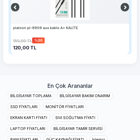
platoon pl-8909 aux kablo A+ KALİTE
N
150,00 TL
2
%20
120,00 TL
1
En Çok Arananlar
BİLGİSAYAR TOPLAMA
BİLGİSAYAR BAKIM ONARIM
SSD FİYATLARI
MONİTÖR FİYATLARI
EKRAN KARTI FİYATI
SIVI SOĞUTMA FİYATI
LAPTOP FİYATLARI
BİLGİSAYAR TAMİR SERVİSİ
RAM FİYATLARI
GÜÇ KAYNAĞI FİYATI
İşlemci