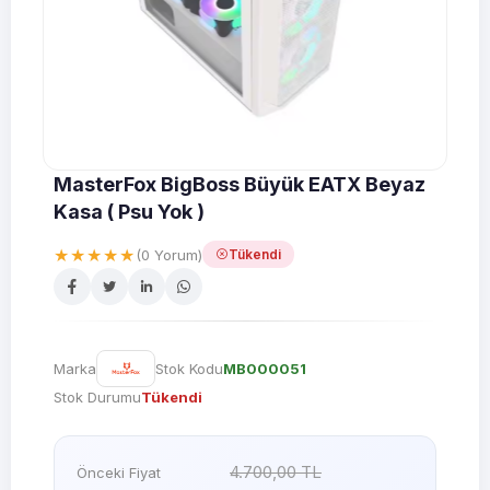
MasterFox BigBoss Büyük EATX Beyaz
Kasa ( Psu Yok )
★★★★★
(0 Yorum)
Tükendi
Marka
Stok Kodu
MB000051
Stok Durumu
Tükendi
4.700,00 TL
Önceki Fiyat