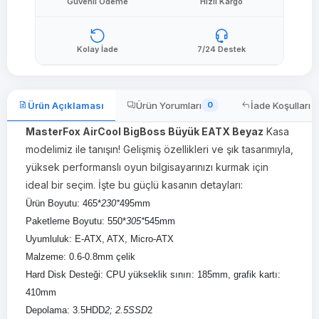
Güvenli Ödeme
Hızlı Kargo
Kolay İade
7/24 Destek
Ürün Açıklaması
Ürün Yorumları
İade Koşulları
0
MasterFox AirCool BigBoss Büyük EATX Beyaz
Kasa
modelimiz ile tanışın! Gelişmiş özellikleri ve şık tasarımıyla,
yüksek performanslı oyun bilgisayarınızı kurmak için
ideal bir seçim. İşte bu güçlü kasanın detayları:
Ürün Boyutu: 465*
230*
495mm
Paketleme Boyutu: 550*
305*
545mm
Uyumluluk: E-ATX, ATX, Micro-ATX
Malzeme: 0.6-0.8mm çelik
Hard Disk Desteği: CPU yükseklik sınırı: 185mm, grafik kartı:
410mm
Depolama: 3.5HDD
2; 2.5SSD
2