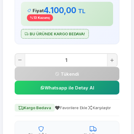
4.100,00
TL
Fiyat
%13 Kazanç
BU ÜRÜNDE KARGO BEDAVA!
Tükendi
Whatsapp ile Detay Al
Kargo Bedava
Favorilere Ekle
Karşılaştır