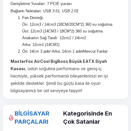
Genişletme Yuvaları: 7 PCIE yuvası
Bağlantı Noktaları: USB 3.0
1, USB 2.0
2
Fan Desteği:
Ön: 12cm
3 / 14cm
3 (18CM/20CM*2) 360 su soğutma
Üst: 12cm
3 (14CM
3 / 18CM*2) 360 su soğutma
Anakartın Sağ Tarafı: 12cm
1 / 14cm
2
Arka: 12cm
1 (14CM
1)
Ön:
14cm 3 adet
Arka: 14cm 1 adet
Mevcut Fanlar:
MasterFox AirCool BigBoss Büyük EATX Siyah
Kasası
, üstün soğutma performansı ve geniş iç
hacmiyle, yüksek performanslı bileşenlerinizi en iyi
şekilde destekler. Şimdi bu güçlü kasa ile oyun
bilgisayarınızı bir üst seviyeye taşıyın!
BİLGİSAYAR
Kategorisinde En
PARÇALARI
Çok Satanlar