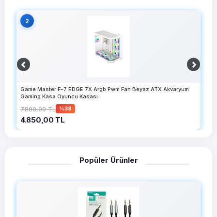
2
Game Master F-7 EDGE 7X Argb Pwm Fan Beyaz ATX Akvaryum
I
Gaming Kasa Oyuncu Kasası
7.800,00 TL
1
%38
4.850,00 TL
1
Popüler Ürünler