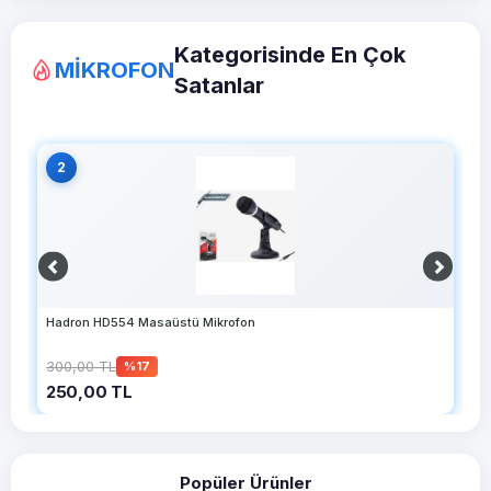
Kategorisinde En Çok
MİKROFON
Satanlar
2
Hadron HD554 Masaüstü Mikrofon
H
300,00 TL
3
%17
250,00 TL
2
Popüler Ürünler