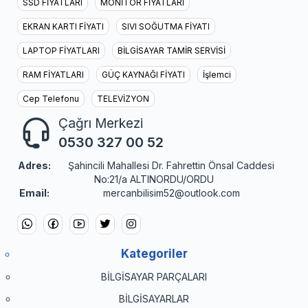
SSD FİYATLARI
MONİTÖR FİYATLARI
EKRAN KARTI FİYATI
SIVI SOĞUTMA FİYATI
LAPTOP FİYATLARI
BİLGİSAYAR TAMİR SERVİSİ
RAM FİYATLARI
GÜÇ KAYNAĞI FİYATI
İşlemci
Cep Telefonu
TELEVİZYON
Çağrı Merkezi
0530 327 00 52
Adres:
Şahincili Mahallesi Dr. Fahrettin Önsal Caddesi
No:21/a ALTINORDU/ORDU
Email:
mercanbilisim52@outlook.com
Kategoriler
BİLGİSAYAR PARÇALARI
BİLGİSAYARLAR