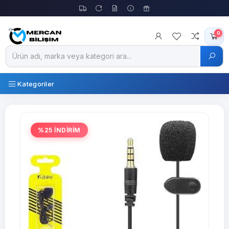
0
Kategoriler
%25 İNDİRİM