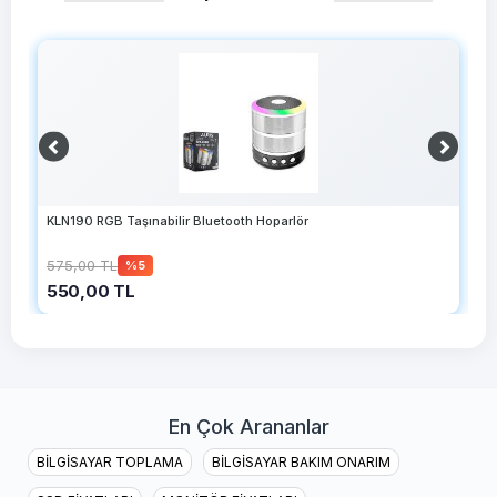
KLN190 RGB Taşınabilir Bluetooth Hoparlör
O
575,00 TL
2
%5
550,00 TL
1
En Çok Arananlar
BİLGİSAYAR TOPLAMA
BİLGİSAYAR BAKIM ONARIM