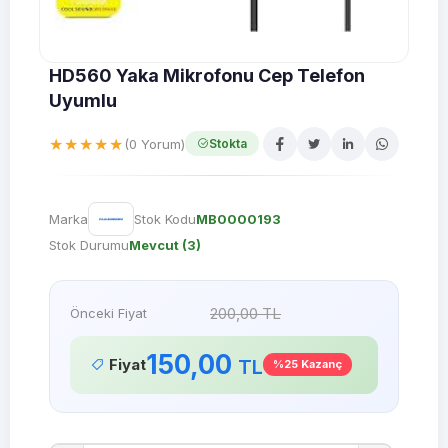
HD560 Yaka Mikrofonu Cep Telefon
Uyumlu
★★★★★
(0 Yorum)
Stokta
Marka
Stok Kodu
MB0000193
Stok Durumu
Mevcut (3)
200,00 TL
Önceki Fiyat
150,00
TL
Fiyat
%25 Kazanç